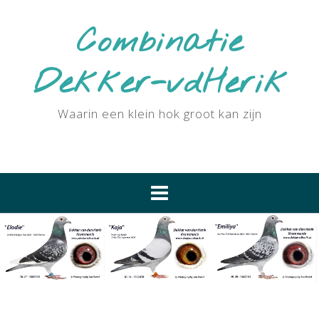
Ga
naar
Combinatie
de
inhoud
Dekker-vdHerik
Waarin een klein hok groot kan zijn